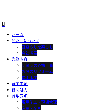
ホーム
私たちについて
庭暮らしを楽しむ
会社概要
業務内容
新築時の外構工事
お庭のリフォーム
造園事業
施工実績
働く魅力
募集要項
現場施工・現場管理
営業・企画