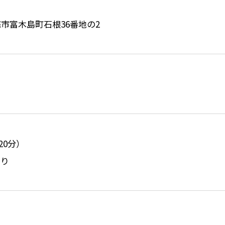
東海市富木島町石根36番地の2
20分）
あり