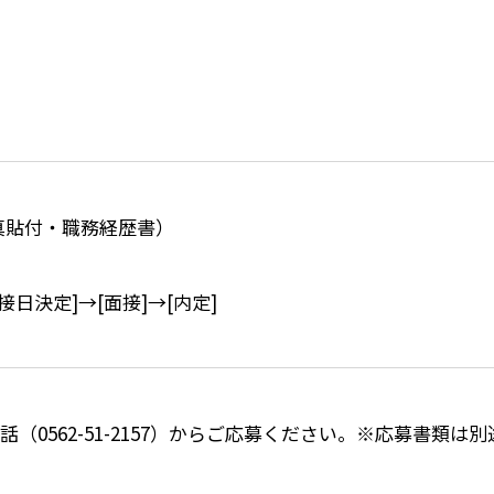
真貼付・職務経歴書）
接日決定]→[面接]→[内定]
（0562-51-2157）からご応募ください。※応募書類は