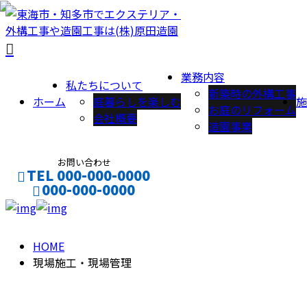
RECRUIT
募
業務内容
私たちについて
集
新築時の外構工事
ホーム
庭暮らしを楽しむ
施
お庭のリフォーム
会社概要
造園事業
要
お問い合わせ
項
TEL 000-000-0000
000-000-0000
CONTACT
ENTRY
HOME
現場施工・現場管理