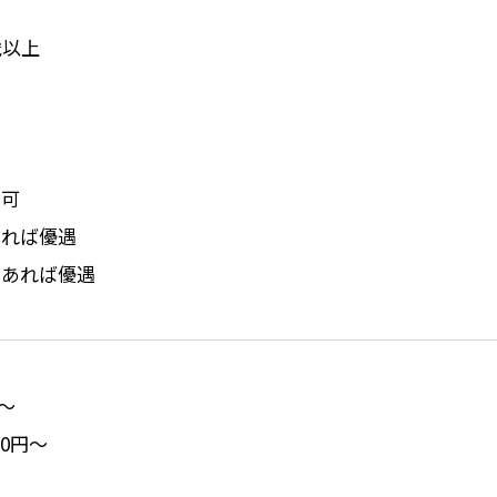
歳以上
尚可
あれば優遇
※あれば優遇
円～
00円～