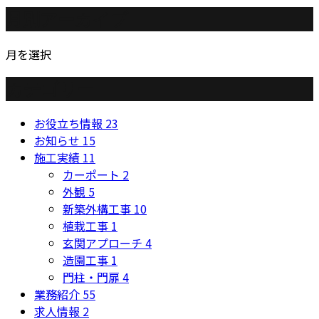
月別アーカイブ
月を選択
カテゴリー
お役立ち情報
23
お知らせ
15
施工実績
11
カーポート
2
外観
5
新築外構工事
10
植栽工事
1
玄関アプローチ
4
造園工事
1
門柱・門扉
4
業務紹介
55
求人情報
2