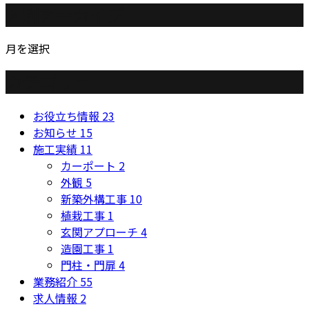
月別アーカイブ
月を選択
カテゴリー
お役立ち情報
23
お知らせ
15
施工実績
11
カーポート
2
外観
5
新築外構工事
10
植栽工事
1
玄関アプローチ
4
造園工事
1
門柱・門扉
4
業務紹介
55
求人情報
2